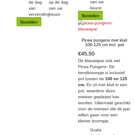
van uw
de dag
op de dag
keuze
van
van uw
verzending
keuze
Bestellen
Bestellen
Picea pungens met kluit
100-125 cm incl. pot
€
45,50
De blauwspar ook wel
Picea Pungens. Dit
kerstboompje is inclusief
pot tussen de
100 en 125
cm.
En zit met kluit in een
pot, waardoor deze
meteen geplaatst kan
worden. Uitermate geschikt
voor de mensen die dit jaar
willen gaan voor een
kleiner boompje.
Gratis