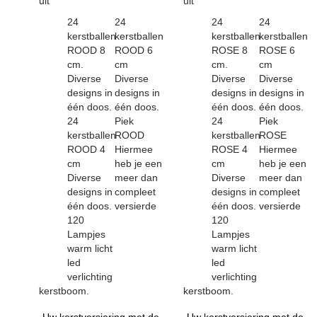
uit
uit
24
24
24
24
kerstballen
kerstballen
kerstballen
kerstballen
ROOD 8
ROOD 6
ROSE 8
ROSE 6
cm.
cm
cm.
cm
Diverse
Diverse
Diverse
Diverse
designs in
designs in
designs in
designs in
één doos.
één doos.
één doos.
één doos.
24
Piek
24
Piek
kerstballen
ROOD
kerstballen
ROSE
ROOD 4
Hiermee
ROSE 4
Hiermee
cm
heb je een
cm
heb je een
Diverse
meer dan
Diverse
meer dan
designs in
compleet
designs in
compleet
één doos.
versierde
één doos.
versierde
120
120
Lampjes
Lampjes
warm licht
warm licht
led
led
verlichting
verlichting
kerstboom.
kerstboom.