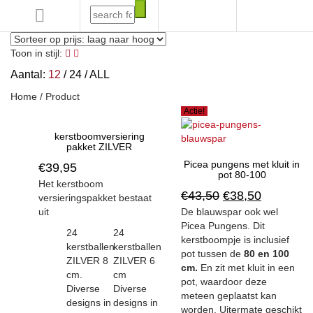
Inloggen/registre
Toon in stijl:
Aantal:
12
/
24
/
ALL
Home
/ Product
Actie!
kerstboomversiering
pakket ZILVER
Picea pungens met kluit in
€
39,95
pot 80-100
Het kerstboom
€
43,50
€
38,50
versieringspakket bestaat
uit
De blauwspar ook wel
Picea Pungens. Dit
24
24
kerstboompje is inclusief
kerstballen
kerstballen
pot tussen de
80 en 100
ZILVER 8
ZILVER 6
cm.
En zit met kluit in een
cm.
cm
pot, waardoor deze
Diverse
Diverse
meteen geplaatst kan
designs in
designs in
worden. Uitermate geschikt