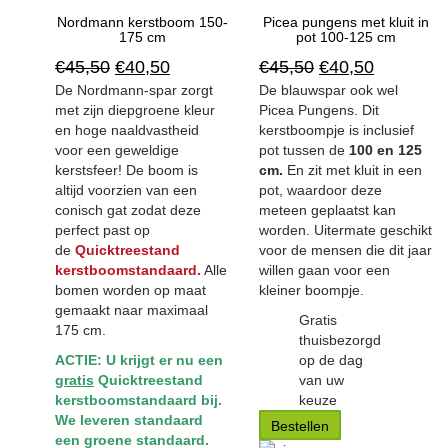
Nordmann kerstboom 150-
Picea pungens met kluit in
175 cm
pot 100-125 cm
€
45,50
€
40,50
€
45,50
€
40,50
De Nordmann-spar zorgt
De blauwspar ook wel
met zijn diepgroene kleur
Picea Pungens. Dit
en hoge naaldvastheid
kerstboompje is inclusief
voor een geweldige
pot tussen de
100 en 125
kerstsfeer! De boom is
cm.
En zit met kluit in een
altijd voorzien van een
pot, waardoor deze
conisch gat zodat deze
meteen geplaatst kan
perfect past op
worden. Uitermate geschikt
de
Quicktreestand
voor de mensen die dit jaar
kerstboomstandaard.
Alle
willen gaan voor een
bomen worden op maat
kleiner boompje.
gemaakt naar maximaal
Gratis
175 cm.
thuisbezorgd
ACTIE: U krijgt er nu een
op de dag
gratis
Quicktreestand
van uw
kerstboomstandaard bij.
keuze
We leveren standaard
Bestellen
een groene standaard.