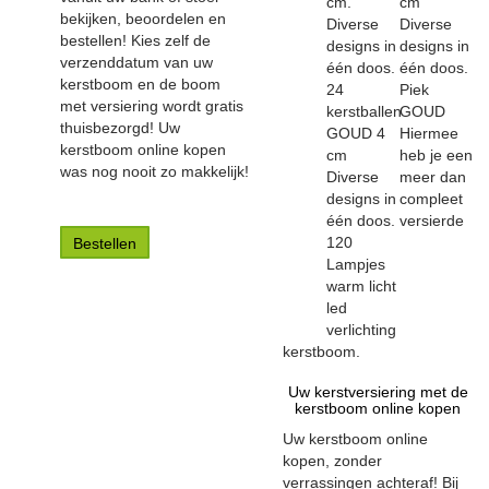
cm.
cm
bekijken, beoordelen en
Diverse
Diverse
bestellen! Kies zelf de
designs in
designs in
verzenddatum van uw
één doos.
één doos.
kerstboom en de boom
24
Piek
met versiering wordt gratis
kerstballen
GOUD
thuisbezorgd! Uw
GOUD 4
Hiermee
kerstboom online kopen
cm
heb je een
was nog nooit zo makkelijk!
Diverse
meer dan
designs in
compleet
één doos.
versierde
120
Bestellen
Lampjes
warm licht
led
verlichting
kerstboom.
Uw kerstversiering met de
kerstboom online kopen
Uw kerstboom online
kopen, zonder
verrassingen achteraf! Bij