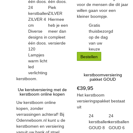
één doos.
één doos.
voor de mensen die dit jaar
24
Piek
willen gaan voor een
kerstballen
ZILVER
kleiner boompje.
ZILVER 4
Hiermee
cm
heb je een
Gratis
Diverse
meer dan
thuisbezorgd
designs in
compleet
op de dag
één doos.
versierde
van uw
120
keuze
Lampjes
Bestellen
warm licht
led
verlichting
kerstboomversiering
kerstboom.
pakket GOUD
€
39,95
Uw kerstversiering met de
kerstboom online kopen
Het kerstboom
versieringspakket bestaat
Uw kerstboom online
uit
kopen, zonder
verrassingen achteraf! Bij
24
24
Odenneboom.nl kunt u de
kerstballen
kerstballen
kerstbomen en versiering
GOUD 8
GOUD 6
vanuit uw bank of stoel