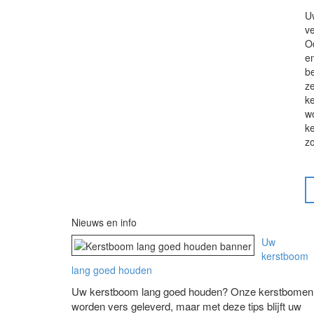
U
ve
O
en
be
z
k
wo
k
zo
Nieuws en info
Uw
kerstboom
lang goed houden
Uw kerstboom lang goed houden? Onze kerstbomen
worden vers geleverd, maar met deze tips blijft uw