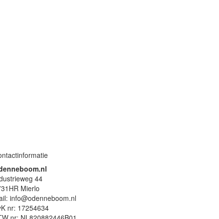
ntactinformatie
denneboom.nl
dustrieweg 44
731HR Mierlo
ail: info@odenneboom.nl
vK nr: 17254634
TW nr: NL820882446B01