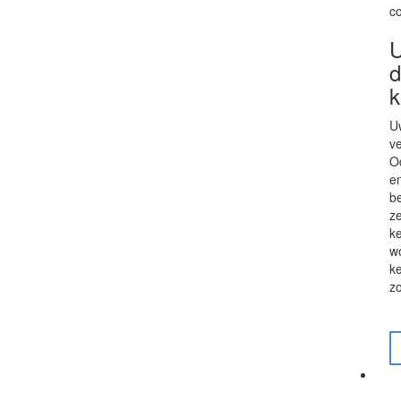
c
U
d
k
U
ve
O
en
be
z
k
wo
k
zo