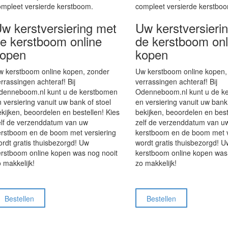
ompleet versierde kerstboom.
compleet versierde kerstbo
w kerstversiering met
Uw kerstversieri
e kerstboom online
de kerstboom onl
open
kopen
w kerstboom online kopen, zonder
Uw kerstboom online kopen,
rrassingen achteraf! Bij
verrassingen achteraf! Bij
denneboom.nl kunt u de kerstbomen
Odenneboom.nl kunt u de k
 versiering vanuit uw bank of stoel
en versiering vanuit uw bank 
kijken, beoordelen en bestellen! Kies
bekijken, beoordelen en best
elf de verzenddatum van uw
zelf de verzenddatum van u
erstboom en de boom met versiering
kerstboom en de boom met v
rdt gratis thuisbezorgd! Uw
wordt gratis thuisbezorgd! U
erstboom online kopen was nog nooit
kerstboom online kopen was
 makkelijk!
zo makkelijk!
Bestellen
Bestellen