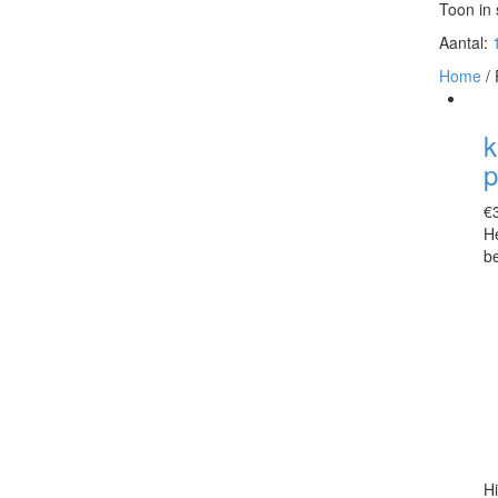
Toon in s
Aantal:
Home
/ 
k
p
€
He
be
H