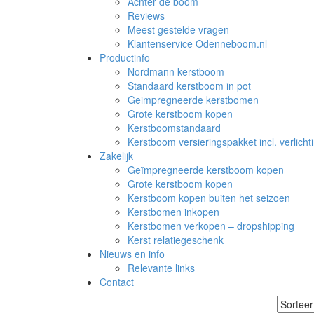
Achter de boom
Reviews
Meest gestelde vragen
Klantenservice Odenneboom.nl
Productinfo
Nordmann kerstboom
Standaard kerstboom in pot
Geimpregneerde kerstbomen
Grote kerstboom kopen
Kerstboomstandaard
Kerstboom versieringspakket incl. verlicht
Zakelijk
Geïmpregneerde kerstboom kopen
Grote kerstboom kopen
Kerstboom kopen buiten het seizoen
Kerstbomen inkopen
Kerstbomen verkopen – dropshipping
Kerst relatiegeschenk
Nieuws en info
Relevante links
Contact