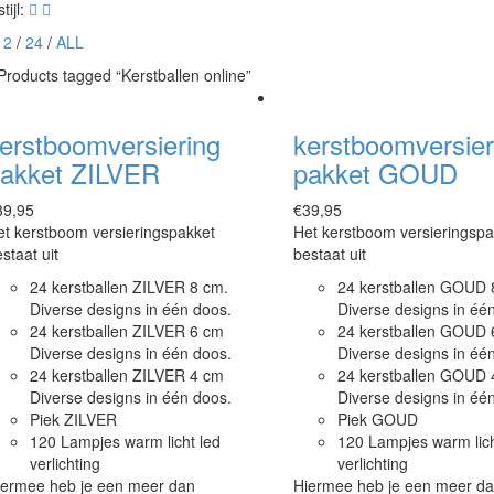
tijl:
12
/
24
/
ALL
Products tagged “Kerstballen online”
erstboomversiering
kerstboomversier
akket ZILVER
pakket GOUD
39,95
€
39,95
t kerstboom versieringspakket
Het kerstboom versieringspa
staat uit
bestaat uit
24 kerstballen ZILVER 8 cm.
24 kerstballen GOUD 
Diverse designs in één doos.
Diverse designs in éé
24 kerstballen ZILVER 6 cm
24 kerstballen GOUD 
Diverse designs in één doos.
Diverse designs in éé
24 kerstballen ZILVER 4 cm
24 kerstballen GOUD 
Diverse designs in één doos.
Diverse designs in éé
Piek ZILVER
Piek GOUD
120 Lampjes warm licht led
120 Lampjes warm lich
verlichting
verlichting
iermee heb je een meer dan
Hiermee heb je een meer d