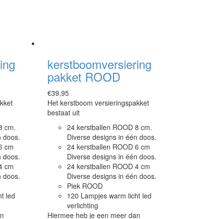
ing
kerstboomversiering
pakket ROOD
€
39,95
kket
Het kerstboom versieringspakket
bestaat uit
8 cm.
24 kerstballen ROOD 8 cm.
n doos.
Diverse designs in één doos.
6 cm
24 kerstballen ROOD 6 cm
n doos.
Diverse designs in één doos.
4 cm
24 kerstballen ROOD 4 cm
n doos.
Diverse designs in één doos.
Piek ROOD
t led
120 Lampjes warm licht led
verlichting
an
Hiermee heb je een meer dan