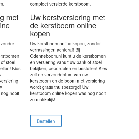
om.
compleet versierde kerstboom.
ng met
Uw kerstversiering met
ine
de kerstboom online
kopen
 zonder
Uw kerstboom online kopen, zonder
verrassingen achteraf! Bij
erstbomen
Odenneboom.nl kunt u de kerstbomen
of stoel
en versiering vanuit uw bank of stoel
ellen! Kies
bekijken, beoordelen en bestellen! Kies
w
zelf de verzenddatum van uw
ersiering
kerstboom en de boom met versiering
w
wordt gratis thuisbezorgd! Uw
 nog nooit
kerstboom online kopen was nog nooit
zo makkelijk!
Bestellen