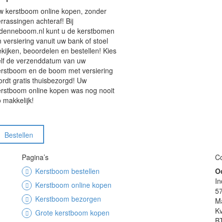
w kerstboom online kopen, zonder
rrassingen achteraf! Bij
denneboom.nl kunt u de kerstbomen
 versiering vanuit uw bank of stoel
kijken, beoordelen en bestellen! Kies
elf de verzenddatum van uw
erstboom en de boom met versiering
rdt gratis thuisbezorgd! Uw
erstboom online kopen was nog nooit
 makkelijk!
Bestellen
Pagina’s
Co
Kerstboom bestellen
O
In
Kerstboom online kopen
5
Kerstboom bezorgen
M
K
Grote kerstboom kopen
B