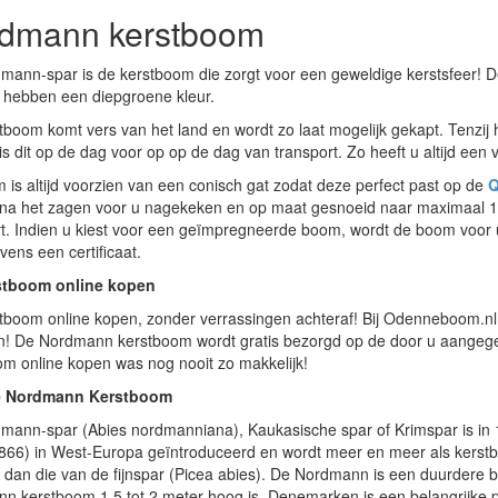
dmann kerstboom
mann-spar is de kerstboom die zorgt voor een geweldige kerstsfeer! 
 hebben een diepgroene kleur.
tboom komt vers van het land en wordt zo laat mogelijk gekapt. Tenz
s dit op de dag voor op op de dag van transport. Zo heeft u altijd een
is altijd voorzien van een conisch gat zodat deze perfect past op de
Q
na het zagen voor u nagekeken en op maat gesnoeid naar maximaal 17
rt. Indien u kiest voor een geïmpregneerde boom, wordt de boom voor
vens een certificaat.
stboom online kopen
tboom online kopen, zonder verrassingen achteraf! Bij Odenneboom.nl 
en! De Nordmann kerstboom wordt gratis bezorgd op de door u aange
om online kopen was nog nooit zo makkelijk!
e Nordmann Kerstboom
mann-spar (Abies nordmanniana), Kaukasische spar of Krimspar is in
866) in West-Europa geïntroduceerd en wordt meer en meer als kerstb
n dan die van de fijnspar (Picea abies). De Nordmann is een duurdere
n kerstboom 1,5 tot 2 meter hoog is. Denemarken is een belangrijke 