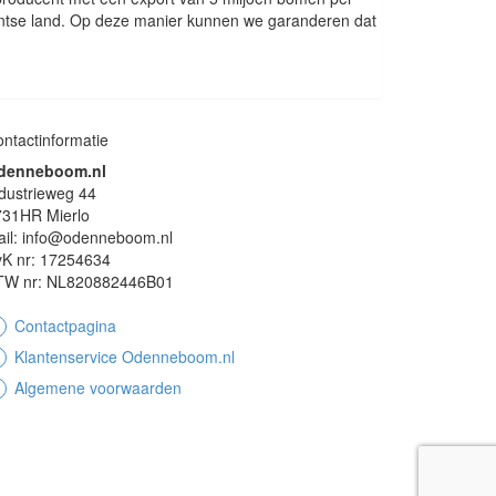
ntse land. Op deze manier kunnen we garanderen dat
ntactinformatie
denneboom.nl
dustrieweg 44
731HR Mierlo
ail: info@odenneboom.nl
vK nr: 17254634
TW nr: NL820882446B01
Contactpagina
Klantenservice Odenneboom.nl
Algemene voorwaarden