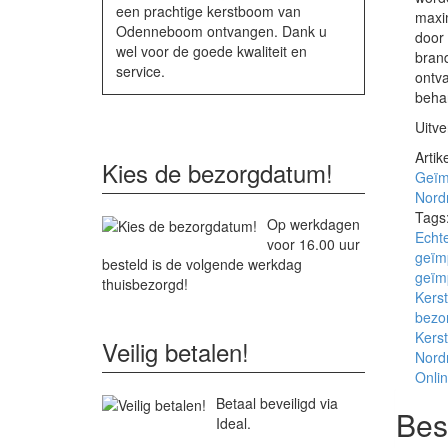
een prachtige kerstboom van
maxi
Odenneboom ontvangen. Dank u
door 
wel voor de goede kwaliteit en
bran
service.
ontva
beha
Uitve
Arti
Kies de bezorgdatum!
Geïm
Nord
Tags
Op werkdagen
Echt
voor 16.00 uur
geïm
besteld is de volgende werkdag
geïm
thuisbezorgd!
Kers
bezo
Kers
Veilig betalen!
Nord
Onli
Betaal beveiligd via
Bes
Ideal.