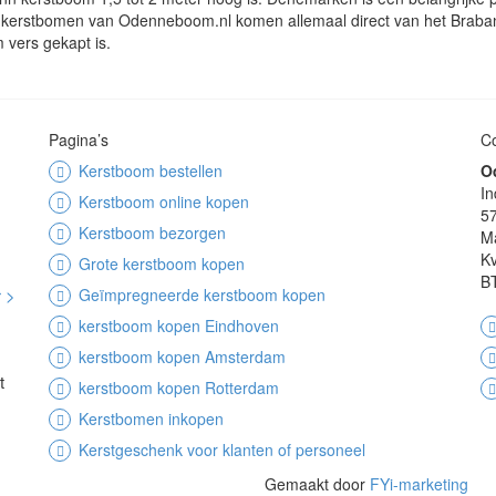
e kerstbomen van Odenneboom.nl komen allemaal direct van het Braba
 vers gekapt is.
Pagina’s
Co
Kerstboom bestellen
O
In
Kerstboom online kopen
5
Kerstboom bezorgen
M
K
Grote kerstboom kopen
B
 >
Geïmpregneerde kerstboom kopen
kerstboom kopen Eindhoven
kerstboom kopen Amsterdam
t
kerstboom kopen Rotterdam
Kerstbomen inkopen
Kerstgeschenk voor klanten of personeel
Gemaakt door
FYi-marketing