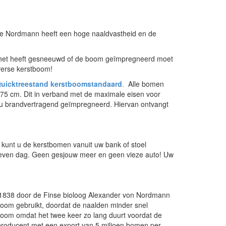
De Nordmann heeft een hoge naaldvastheid en de
ij het heeft gesneeuwd of de boom geïmpregneerd moet
 verse kerstboom!
uicktreestand kerstboomstandaard
.
Alle bomen
5 cm. Dit in verband met de maximale eisen voor
 u brandvertragend geïmpregneerd. Hiervan ontvangt
kunt u de kerstbomen vanuit uw bank of stoel
geven dag. Geen gesjouw meer en geen vieze auto! Uw
 1838 door de Finse bioloog Alexander von Nordmann
oom gebruikt, doordat de naalden minder snel
 boom omdat het twee keer zo lang duurt voordat de
producent met een export van 5 miljoen bomen per