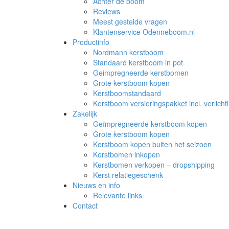
Achter de boom
Reviews
Meest gestelde vragen
Klantenservice Odenneboom.nl
Productinfo
Nordmann kerstboom
Standaard kerstboom in pot
Geimpregneerde kerstbomen
Grote kerstboom kopen
Kerstboomstandaard
Kerstboom versieringspakket incl. verlicht
Zakelijk
Geïmpregneerde kerstboom kopen
Grote kerstboom kopen
Kerstboom kopen buiten het seizoen
Kerstbomen inkopen
Kerstbomen verkopen – dropshipping
Kerst relatiegeschenk
Nieuws en info
Relevante links
Contact