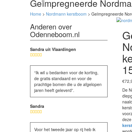
Geïmpregneerde Nordma
Home
>
Nordmann kerstboom
> Geïmpregneerde Nor
Anderen over
G
Odenneboom.nl
N
Sandra uit Vlaardingen
k
1
“Ik wil u bedanken voor de korting,
de gratis standaard en voor de
€
72,
prachtige bomen die u de afgelopen
De N
jaren heeft geleverd”.
diep
naal
Sandra
kerst
voorz
deze 
kers
Voor het tweede jaar op rij heb ik
word