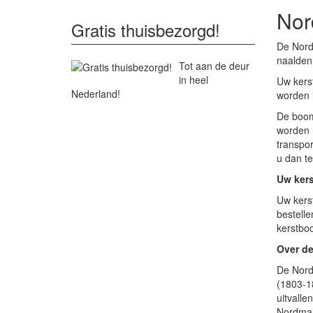
Nor
Gratis thuisbezorgd!
De Nord
naalden
Tot aan de deur
in heel
Uw kers
Nederland!
worden i
De boom 
worden 
transpo
u dan te
Uw ker
Uw kers
bestell
kerstbo
Over d
De Nord
(1803-1
uitvalle
Nordman