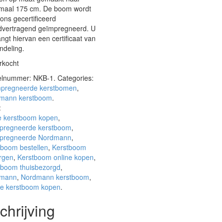
maal 175 cm. De boom wordt
ons gecertificeerd
dvertragend geïmpregneerd. U
ngt hiervan een certificaat van
ndeling.
rkocht
kelnummer:
NKB-1
.
Categories:
pregneerde kerstbomen
,
mann kerstboom
.
:
e kerstboom kopen
,
pregneerde kerstboom
,
pregneerde Nordmann
,
tboom bestellen
,
Kerstboom
rgen
,
Kerstboom online kopen
,
tboom thuisbezorgd
,
mann
,
Nordmann kerstboom
,
ne kerstboom kopen
.
chrijving