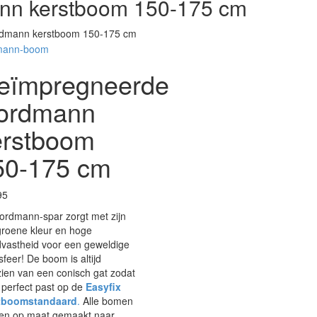
nn kerstboom 150-175 cm
dmann kerstboom 150-175 cm
eïmpregneerde
ordmann
erstboom
50-175 cm
95
ordmann-spar zorgt met zijn
groene kleur en hoge
dvastheid voor een geweldige
sfeer! De boom is altijd
ien van een conisch gat zodat
perfect past op de
Easyfix
tboomstandaard
.
Alle bomen
en op maat gemaakt naar