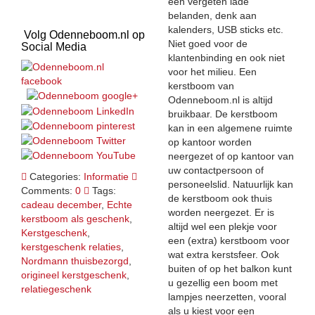
een vergeten lade
belanden, denk aan
kalenders, USB sticks etc.
Volg Odenneboom.nl op
Niet goed voor de
Social Media
klantenbinding en ook niet
voor het milieu. Een
kerstboom van
Odenneboom.nl is altijd
bruikbaar. De kerstboom
kan in een algemene ruimte
op kantoor worden
neergezet of op kantoor van
uw contactpersoon of
Categories:
Informatie
personeelslid. Natuurlijk kan
Comments:
0
Tags:
de kerstboom ook thuis
cadeau december
,
Echte
worden neergezet. Er is
kerstboom als geschenk
,
altijd wel een plekje voor
Kerstgeschenk
,
een (extra) kerstboom voor
kerstgeschenk relaties
,
wat extra kerstsfeer. Ook
Nordmann thuisbezorgd
,
buiten of op het balkon kunt
origineel kerstgeschenk
,
u gezellig een boom met
relatiegeschenk
lampjes neerzetten, vooral
als u kiest voor een