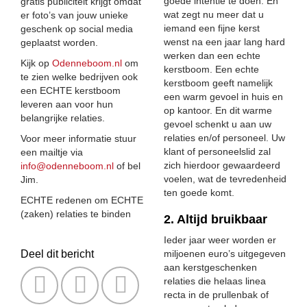
goede intentie te doen. En
gratis publiciteit krijgt omdat
wat zegt nu meer dat u
er foto’s van jouw unieke
iemand een fijne kerst
geschenk op social media
wenst na een jaar lang hard
geplaatst worden.
werken dan een echte
Kijk op
Odenneboom.nl
om
kerstboom. Een echte
te zien welke bedrijven ook
kerstboom geeft namelijk
een ECHTE kerstboom
een warm gevoel in huis en
leveren aan voor hun
op kantoor. En dit warme
belangrijke relaties.
gevoel schenkt u aan uw
relaties en/of personeel. Uw
Voor meer informatie stuur
klant of personeelslid zal
een mailtje via
zich hierdoor gewaardeerd
info@odenneboom.nl
of bel
voelen, wat de tevredenheid
Jim.
ten goede komt.
ECHTE redenen om ECHTE
(zaken) relaties te binden
2. Altijd bruikbaar
Ieder jaar weer worden er
Deel dit bericht
miljoenen euro’s uitgegeven
aan kerstgeschenken
relaties die helaas linea
recta in de prullenbak of