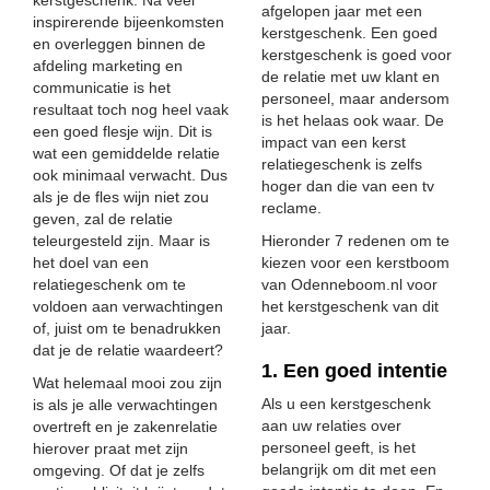
kerstgeschenk. Na veel
afgelopen jaar met een
inspirerende bijeenkomsten
kerstgeschenk. Een goed
en overleggen binnen de
kerstgeschenk is goed voor
afdeling marketing en
de relatie met uw klant en
communicatie is het
personeel, maar andersom
resultaat toch nog heel vaak
is het helaas ook waar. De
een goed flesje wijn. Dit is
impact van een kerst
wat een gemiddelde relatie
relatiegeschenk is zelfs
ook minimaal verwacht. Dus
hoger dan die van een tv
als je de fles wijn niet zou
reclame.
geven, zal de relatie
teleurgesteld zijn. Maar is
Hieronder 7 redenen om te
het doel van een
kiezen voor een kerstboom
relatiegeschenk om te
van Odenneboom.nl voor
voldoen aan verwachtingen
het kerstgeschenk van dit
of, juist om te benadrukken
jaar.
dat je de relatie waardeert?
1. Een goed intentie
Wat helemaal mooi zou zijn
Als u een kerstgeschenk
is als je alle verwachtingen
aan uw relaties over
overtreft en je zakenrelatie
personeel geeft, is het
hierover praat met zijn
belangrijk om dit met een
omgeving. Of dat je zelfs